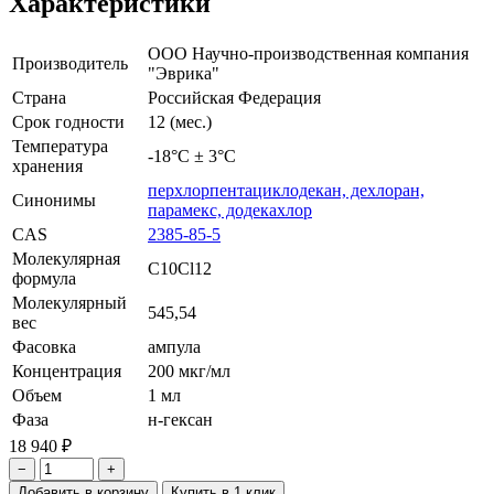
Характеристики
ООО Научно-производственная компания
Производитель
"Эврика"
Страна
Российская Федерация
Срок годности
12 (мес.)
Температура
-18°С ± 3°С
хранения
перхлорпентациклодекан, дехлоран,
Синонимы
парамекс, додекахлор
CAS
2385-85-5
Молекулярная
C10Cl12
формула
Молекулярный
545,54
вес
Фасовка
ампула
Концентрация
200 мкг/мл
Объем
1 мл
Фаза
н-гексан
18 940 ₽
−
+
Добавить в корзину
Купить в 1 клик