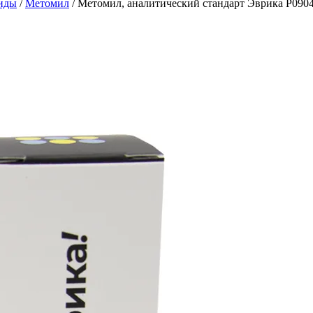
иды
/
Метомил
/
Метомил, аналитический стандарт Эврика P0904M