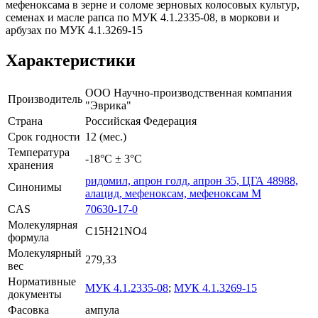
мефеноксама в зерне и соломе зерновых колосовых культур,
семенах и масле рапса по МУК 4.1.2335-08, в моркови и
арбузах по МУК 4.1.3269-15
Характеристики
ООО Научно-производственная компания
Производитель
"Эврика"
Страна
Российская Федерация
Срок годности
12 (мес.)
Температура
-18°С ± 3°С
хранения
ридомил, апрон голд, апрон 35, ЦГА 48988,
Синонимы
алацид, мефеноксам, мефеноксам М
CAS
70630-17-0
Молекулярная
C15H21NO4
формула
Молекулярный
279,33
вес
Нормативные
МУК 4.1.2335-08
;
МУК 4.1.3269-15
документы
Фасовка
ампула