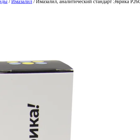
иды
/
Имазалил
/
Имазалил, аналитический стандарт Эврика P2607