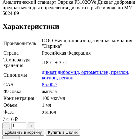
Аналитический стандарт Эврика P3102QVe Дикват дибромид
предназначен для определения диквата в рыбе и воде по МУ
5024-89
Характеристики
ООО Научно-производственная компания
Производитель
"Эврика"
Страна
Российская Федерация
Температура
-18°С ± 3°С
хранения
дикват дибромид, ортометилен, преглон,
Синонимы
котион, реглон
CAS
85-00-7
Фасовка
ампула
Концентрация
100 мкг/мл
Объем
1 мл
Фаза
этанол
7 416 ₽
−
+
Добавить в корзину
Купить в 1 клик