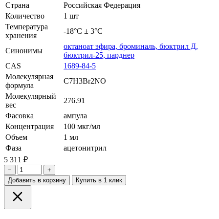
Страна
Российская Федерация
Количество
1 шт
Температура
-18°С ± 3°С
хранения
октаноат эфира, броминаль, бюктрил Д,
Синонимы
бюктрил-25, парднер
CAS
1689-84-5
Молекулярная
C7H3Br2NO
формула
Молекулярный
276.91
вес
Фасовка
ампула
Концентрация
100 мкг/мл
Объем
1 мл
Фаза
ацетонитрил
5 311 ₽
−
+
Добавить в корзину
Купить в 1 клик