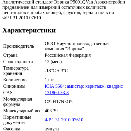
Аналитический стандарт Эврика P5001QVan Азоксистробин
предназначен для измерений остаточных количеств
пестицидов в пробах овощей, фруктов, зерна и почв по
ФР.1.31.2010.07610
Характеристики
ООО Научно-производственная
Производитель
компания "Эврика"
Страна
Российская Федерация
Срок годности
12 (мес.)
Температура
-18°С ± 3°С
хранения
Количество
1 шт
Синонимы
ICIA 5504
;
амистар
;
херитадж
;
квадрис
CAS
131860-33-8
Молекулярная
C22H17N3O5
формула
Молекулярный вес
403.39
Нормативные
ФР.1.31.2010.07610
документы
Фасовка
ампула