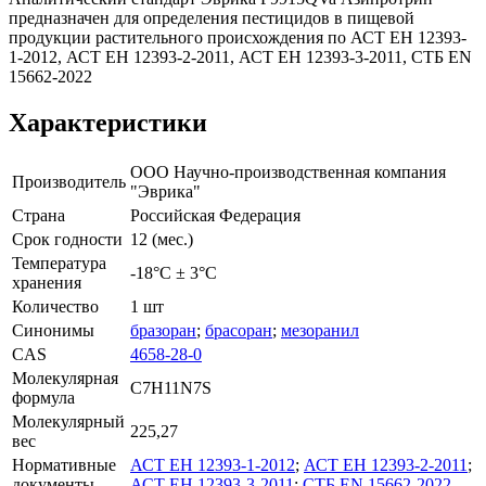
предназначен для определения пестицидов в пищевой
продукции растительного происхождения по АСТ ЕН 12393-
1-2012, АСТ ЕН 12393-2-2011, АСТ ЕН 12393-3-2011, СТБ EN
15662-2022
Характеристики
ООО Научно-производственная компания
Производитель
"Эврика"
Страна
Российская Федерация
Срок годности
12 (мес.)
Температура
-18°С ± 3°С
хранения
Количество
1 шт
Синонимы
бразоран
;
брасоран
;
мезоранил
CAS
4658-28-0
Молекулярная
C7H11N7S
формула
Молекулярный
225,27
вес
Нормативные
АСТ ЕН 12393-1-2012
;
АСТ ЕН 12393-2-2011
;
документы
АСТ ЕН 12393-3-2011
;
СТБ EN 15662-2022