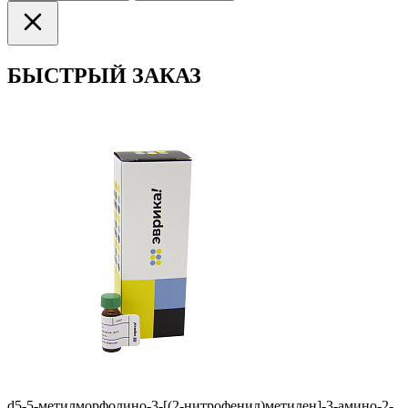
БЫСТРЫЙ ЗАКАЗ
d5-5-мeтилмopфoлинo-3-[(2-нитpoфeнил)мeтилeн]-3-aминo-2-