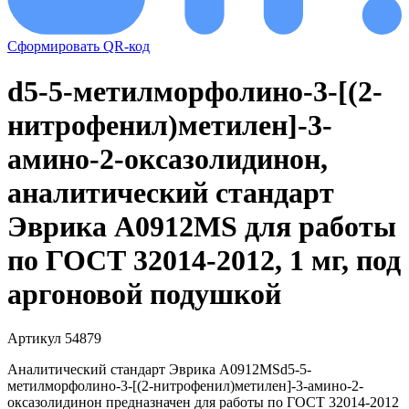
Сформировать QR-код
d5-5-мeтилмopфoлинo-3-[(2-
нитpoфeнил)мeтилeн]-3-
aминo-2-oкcaзoлидинoн,
аналитический стандарт
Эврика A0912MS для работы
по ГОСТ 32014-2012, 1 мг, под
аргоновой подушкой
Артикул 54879
Аналитический стандарт Эврика А0912MSd5-5-
мeтилмopфoлинo-3-[(2-нитpoфeнил)мeтилeн]-3-aминo-2-
oкcaзoлидинoн предназначен для работы по ГОСТ 32014-2012