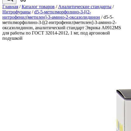
Главная
/
Каталог товаров
/
Аналитические стандарты
/
Нитрофураны
/
d5-5-мeтилмopфoлинo-3-[(2-
нитpoфeнил)мeтилeн]-3-aминo-2-oкcaзoлидинoн
/
d5-5-
мeтилмopфoлинo-3-[(2-нитpoфeнил)мeтилeн]-3-aминo-2-
oкcaзoлидинoн, аналитический стандарт Эврика A0912MS
для работы по ГОСТ 32014-2012, 1 мг, под аргоновой
подушкой