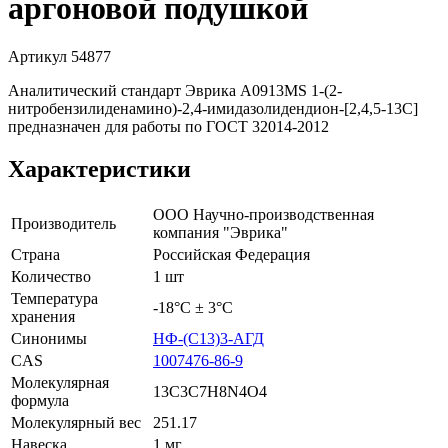
аргоновой подушкой
Артикул 54877
Аналитический стандарт Эврика А0913MS 1-(2-
нитробензилиденамино)-2,4-имидазолидендион-[2,4,5-13C]
предназначен для работы по ГОСТ 32014-2012
Характеристики
ООО Научно-производственная
Производитель
компания "Эврика"
Страна
Российская Федерация
Количество
1 шт
Температура
-18°С ± 3°С
хранения
Синонимы
НФ-(C13)3-АГД
CAS
1007476-86-9
Молекулярная
13C3C7H8N4O4
формула
Молекулярный вес
251.17
Навеска
1 мг