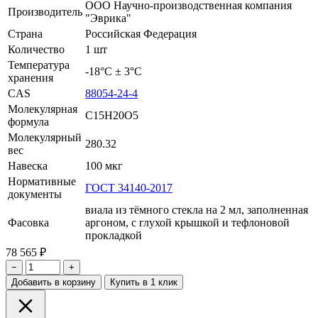
ООО Научно-производственная компания
Производитель
"Эврика"
Страна
Российская Федерация
Количество
1 шт
Температура
-18°С ± 3°С
хранения
CAS
88054-24-4
Молекулярная
C15H20O5
формула
Молекулярный
280.32
вес
Навеска
100 мкг
Нормативные
ГОСТ 34140-2017
документы
виала из тёмного стекла на 2 мл, заполненная
Фасовка
аргоном, с глухой крышкой и тефлоновой
прокладкой
78 565 ₽
−
+
Добавить в корзину
Купить в 1 клик