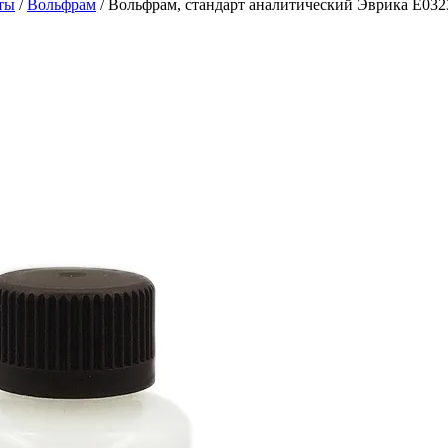
ты
/
Вольфрам
/
Вольфрам, стандарт аналитический Эврика E0323