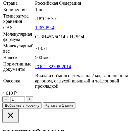
Страна
Российская Федерация
Количество
1 шт
Температура
-18°С ± 3°С
хранения
CAS
1263-89-4
Молекулярная
C23H45N5O14 x H2SO4
формула
Молекулярный
713.71
вес
Навеска
500 мкг
Нормативные
ГОСТ 32798-2014
документы
Виала из тёмного стекла на 2 мл, заполненная
Фасовка
аргоном, с глухой крышкой и тефлоновой
прокладкой
4 610 ₽
−
+
Добавить в корзину
Купить в 1 клик