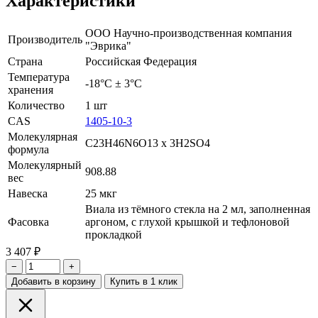
Характеристики
ООО Научно-производственная компания
Производитель
"Эврика"
Страна
Российская Федерация
Температура
-18°С ± 3°С
хранения
Количество
1 шт
CAS
1405-10-3
Молекулярная
C23H46N6O13 x 3H2SO4
формула
Молекулярный
908.88
вес
Навеска
25 мкг
Виала из тёмного стекла на 2 мл, заполненная
Фасовка
аргоном, с глухой крышкой и тефлоновой
прокладкой
3 407 ₽
−
+
Добавить в корзину
Купить в 1 клик