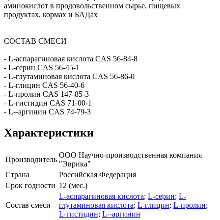
аминокислот в продовольственном сырье, пищевых
продуктах, кормах и БАДах
СОСТАВ СМЕСИ
- L-aспарагиновая кислота CAS 56-84-8
- L-cерин CAS 56-45-1
- L-глутаминовая кислота CAS 56-86-0
- L-глицин CAS 56-40-6
- L-пролин CAS 147-85-3
- L-гистидин CAS 71-00-1
- L--аргинин CAS 74-79-3
Характеристики
ООО Научно-производственная компания
Производитель
"Эврика"
Страна
Российская Федерация
Срок годности
12 (мес.)
L-aспарагиновая кислота
;
L-cерин
;
L-
Состав смеси
глутаминовая кислота
;
L-глицин
;
L-пролин
;
L-гистидин
;
L--аргинин