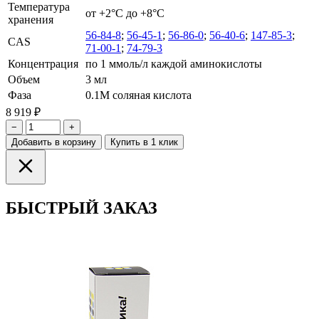
Температура
от +2°С до +8°С
хранения
56-84-8
;
56-45-1
;
56-86-0
;
56-40-6
;
147-85-3
;
CAS
71-00-1
;
74-79-3
Концентрация
по 1 ммоль/л каждой аминокислоты
Объем
3 мл
Фаза
0.1М соляная кислота
8 919 ₽
−
+
Добавить в корзину
Купить в 1 клик
БЫСТРЫЙ ЗАКАЗ